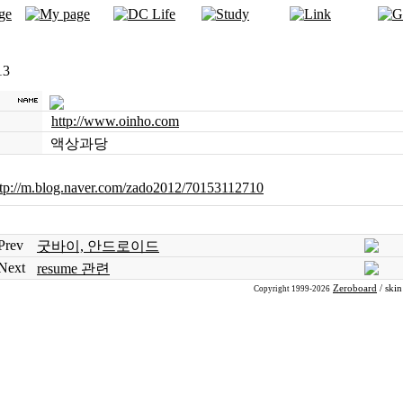
13
http://www.oinho.com
액상과당
ttp://m.blog.naver.com/zado2012/70153112710
Prev
굿바이, 안드로이드
Next
resume 관련
Zeroboard
/ ski
Copyright 1999-2026