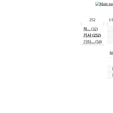
252
1/
책... (32)
기사 (252)
기타... (54)
h