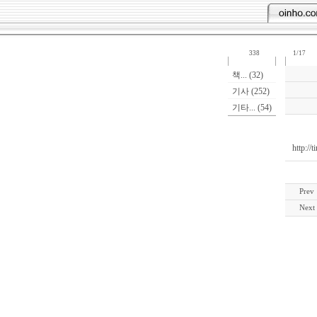
338
1/17
책... (32)
기사 (252)
기타... (54)
http:/
Prev
Next