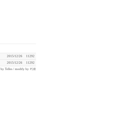
2015/12/26
11292
2015/12/26
11292
n by
Telles
/ modify by
키르