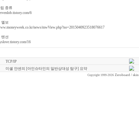
립 종류
servenlob.tistory.com/6
 엘보
/www.moneyweek.co.kr/news/mwView.php?no=2015040923518076617
 텐션
hyslove.tistory.com/16
TCP/IP
미셸 얀센의 [아인슈타인의 일반상대성 탐구] 요약
Zeroboard
/ ski
Copyright 1999-2026