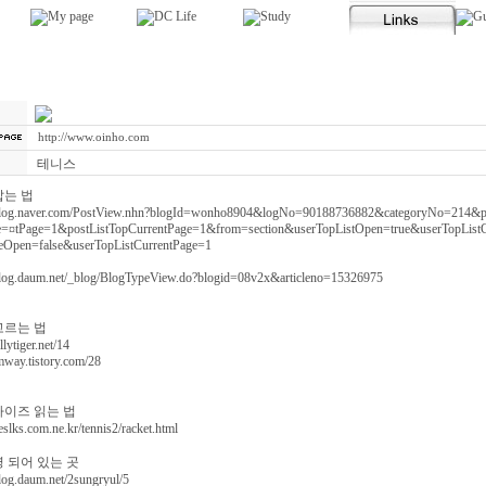
http://www.oinho.com
테니스
잡는 법
/blog.naver.com/PostView.nhn?blogId=wonho8904&logNo=90188736882&categoryNo=214&
=¤tPage=1&postListTopCurrentPage=1&from=section&userTopListOpen=true&userTopList
Open=false&userTopListCurrentPage=1
/blog.daum.net/_blog/BlogTypeView.do?blogid=08v2x&articleno=15326975
고르는 법
ellytiger.net/14
imway.tistory.com/28
사이즈 읽는 법
yeslks.com.ne.kr/tennis2/racket.html
명 되어 있는 곳
blog.daum.net/2sungryul/5