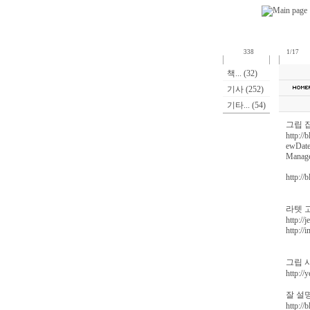
338
1/17
책... (32)
기사 (252)
기타... (54)
그립 
http:/
ewDate
Manage
http:/
라텟 
http://j
http://
그립 
http://
잘 설
http://