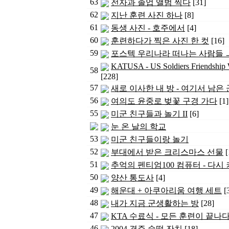
63
전자과 졸업 앨범 찍다
[31]
62
지난 훈련 사진 하나
[8]
61
동생 사진 - 호주에서
[4]
60
훈련하다가 찍은 사진 한 컷
[16]
59
포스텍 우리나라 떠나는 사람들 ㅡ
KATUSA - US Soldiers Friendsh
58
[228]
57
새로 이사한 내 방 - 여기서 남은 
56
여의도 윤중로 벚꽃 구경 가다
[1]
55
미군 친구들과 놀기 II
[6]
눈 온 날의 학교
53
미군 친구들이랑 놀기
52
부대에서 받은 크리스마스 선물
[
51
추억의 펜티엄100 컴퓨터 - 다시
50
양산 통도사
[4]
49
해운대 + 아쿠아리움 여행 세트
[
48
내가 지금 군생활하는 방
[28]
47
KTA 수료식 - 모든 훈련이 끝나
46
2004 경주 술떡 잔치
[18]