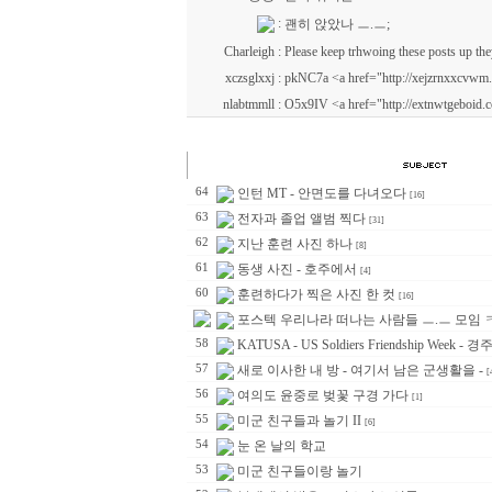
:
괜히 앉았나 ㅡ.ㅡ;
Charleigh
:
Please keep trhwoing these posts up the
xczsglxxj
:
pkNC7a <a href="http://xejzrnxxcvw
nlabtmmll
:
O5x9IV <a href="http://extnwtgeboid.
64
인턴 MT - 안면도를 다녀오다
[16]
63
전자과 졸업 앨범 찍다
[31]
62
지난 훈련 사진 하나
[8]
61
동생 사진 - 호주에서
[4]
60
훈련하다가 찍은 사진 한 컷
[16]
포스텍 우리나라 떠나는 사람들 ㅡ.ㅡ 모임 
58
KATUSA - US Soldiers Friendship Week - 
57
새로 이사한 내 방 - 여기서 남은 군생활을 -
[
56
여의도 윤중로 벚꽃 구경 가다
[1]
55
미군 친구들과 놀기 II
[6]
54
눈 온 날의 학교
53
미군 친구들이랑 놀기