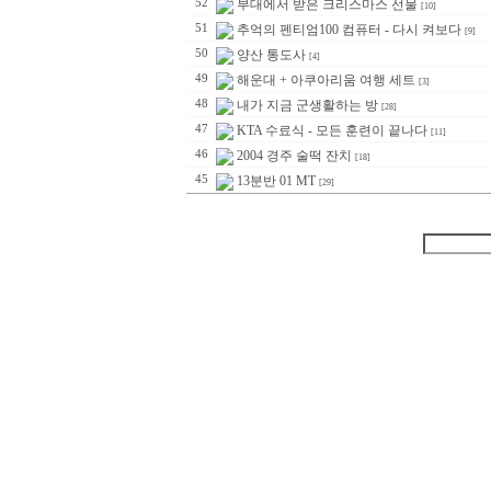
52
부대에서 받은 크리스마스 선물
[10]
51
추억의 펜티엄100 컴퓨터 - 다시 켜보다
[9]
50
양산 통도사
[4]
49
해운대 + 아쿠아리움 여행 세트
[3]
48
내가 지금 군생활하는 방
[28]
47
KTA 수료식 - 모든 훈련이 끝나다
[11]
46
2004 경주 술떡 잔치
[18]
45
13분반 01 MT
[29]