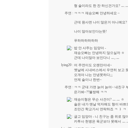
형 술이라도 한 잔 하신건가요? ㅡ.
:
주연
ㅋㅋㅋ 재승오빠 안녕하세요 ~
근데 원사면 나이 많은거 아니예요?
나이 많아보인다는뜻!
푸하하하하하하
:
밥 안 사주는 임양아 -
재승오빠는 안녕하지 않으실까 ㅎ
근데 나이많아 보인다니 ㅡ,.ㅡ
lying20
:
어 주연이도 오랜만이네~
옛날에 시내버스에서 우연히 보고 못본
오개야 나는 안녕못하다;;;
언제 술이나 한번~
:
주연
ㅋㅋ 군대 가면 늙어 늙어~ 내친구
은가봐~??불쌍해 ㅋㅋ
:
재승이형은 무슨 사건이? ㅡ.ㅡ ㅎ
술은 내가 맨날 먹자해도 형이 바쁘드
조만간 학교가서 연락하죠 ㅋ ㅑ ㅋ 
:
글고 임양아 - 니 친구는 좀 위로 많
카투사 헌병은 육군보다 못해서 ㅡ.ㅡ