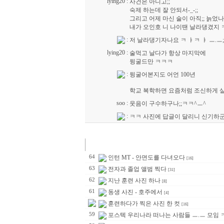
lying20
:
사건은 아니고;;
숙제 하는데 잘 안되서-_-;;
그리고 어제 마신 술이 아직;; 늙었
내가 오인호 니 나이땐 날라댕겼지
:
저 날라댕기자나요 ㅋ ㅑㅋ ㅑ ㅡ.ㅡ;
lying20
:
술먹고 날다가 항상 마지막에
뒹굴드만 ㅋㅋㅋ
:
뒹굴어본지도 어언 100년
학교 복학하면 요즘처럼 조신하게 살
soo
:
웃음이 구수하구나;;ㅋㅋ^ㅡ^
:
ㅋㅋ 사진에 답글이 달리니 신기하군 거
64
인턴 MT - 안면도를 다녀오다
[16]
63
전자과 졸업 앨범 찍다
[31]
62
지난 훈련 사진 하나
[8]
61
동생 사진 - 호주에서
[4]
훈련하다가 찍은 사진 한 컷
[16]
59
포스텍 우리나라 떠나는 사람들 ㅡ.ㅡ 모임 