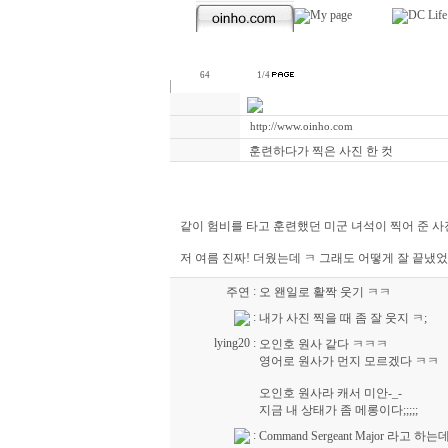
64
1/4
http://www.oinho.com
훈련하다가 찍은 사진 한 컷
같이 험비를 타고 훈련했던 미군 녀석이 찍어 준 사
저 여름 진짜! 더웠는데 ㅋ 그래도 어떻게 잘 끝냈었
:
주연
오 왠일로 활짝 웃기 ㅋㅋ
:
내가 사진 찍을 때 좀 잘 웃지 ㅋ;
lying20
:
오인호 원사 같다 ㅋㅋㅋ
영어로 원사가 먼지 모르겠다 ㅋㅋ
오인호 원사라 캐서 미안-_-
지금 내 상태가 좀 메롱이다;;;;;
:
Command Sergeant Major 라고 하는