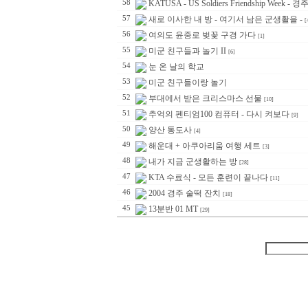
58
KATUSA - US Soldiers Friendship Week - 
57
새로 이사한 내 방 - 여기서 남은 군생활을 -
[
56
여의도 윤중로 벚꽃 구경 가다
[1]
55
미군 친구들과 놀기 II
[6]
54
눈 온 날의 학교
53
미군 친구들이랑 놀기
52
부대에서 받은 크리스마스 선물
[10]
51
추억의 펜티엄100 컴퓨터 - 다시 켜보다
[9]
50
양산 통도사
[4]
49
해운대 + 아쿠아리움 여행 세트
[3]
48
내가 지금 군생활하는 방
[28]
47
KTA 수료식 - 모든 훈련이 끝나다
[11]
46
2004 경주 술떡 잔치
[18]
45
13분반 01 MT
[29]