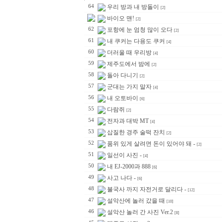
64
우리 방과 내 방돌이
[2]
바이오 맨!
[2]
62
포항에 눈 엄청 많이 오다
[2]
61
내 쿠커는 다용도 쿠커
[4]
60
더러울 때 우리방
[4]
59
제주도에서 밤에
[2]
58
돌아 다니기
[2]
57
군대는 가지 말자
[4]
56
내 오토바이
[6]
55
다람쥐
[2]
54
전자과 대박 MT
[4]
53
삽질한 경주 술떡 잔치
[2]
52
품위 있게 살려면 돈이 있어야 돼 -
[2]
51
일선이 사진 -
[4]
50
내 EJ-2000과 888
[6]
49
사고 나다 -
[6]
48
불국사 까지 자전거로 달리다 -
[12]
47
설악산에 놀러 갔을 때
[10]
46
설악산 놀러 간 사진 Ver.2
[8]