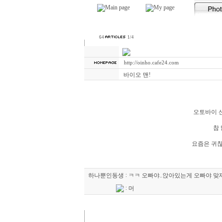
64
1/4
http://oinho.cafe24.com
바이오 맨!
오토바이 산
참
요즘은 귀찮고.
:
하나뿐인동생
ㅋㅋ 오빠야..앉아있는게 오빠야 맞
:
머