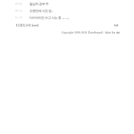
09-04
열심히 공부 中
08-26
오랜만에 사진 업 -
01-18
다이어리만 쓰고 사는 중 ㅡ.ㅡ;
1
[2]
[3]
..
[14]
[next]
Zeroboard
/ skin by
rini
Copyright 1999-2026