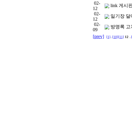
02-
link 게
12
02-
일기장 달
12
02-
방명록 
09
[prev]
[1]
..
[10]
[11]
12
..