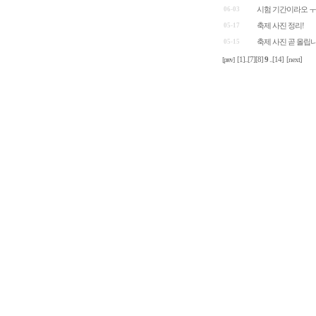
06-03
시험 기간이라오 ㅜ
05-17
축제 사진 정리!
05-15
축제 사진 곧 올립니
[prev]
[1]
..
[7]
[8]
9
..
[14]
[next]