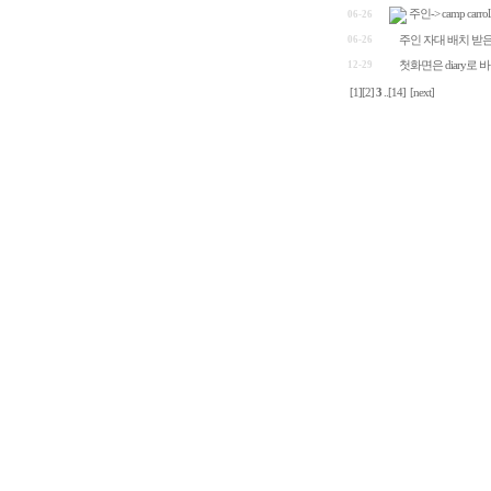
주인-> camp ca
06-26
06-26
주인 자대 배치 받
12-29
첫화면은 diary로 
[1]
[2]
3
..
[14]
[next]