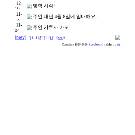
12-
방학 시작!
19
11-
주인 내년 4월 8일에 입대해요 -
13
11-
주인 카투사 가오 -
04
[prev]
[1]
..
4
[5]
[6]
..
[14]
[next]
Zeroboard
/ skin by
rini
Copyright 1999-2026