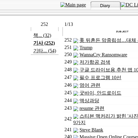
252
1/13
책... (32)
252
美 뒤흔든 망중립성…대체 
기사 (252)
251
Trump
기타... (54)
250
WannaCry Ransomware
249
저가항공 검색
248
구글 드라이브용 추천 앱 1
247
필수 프로그램 10선
246
영어 관련
245
굿바이, 안드로이드
244
액상과당
243
resume 관련
스티븐 맥커리가 밝힌 '사진
242
9가지
241
Steve Blank
240
Massive Open Online Course